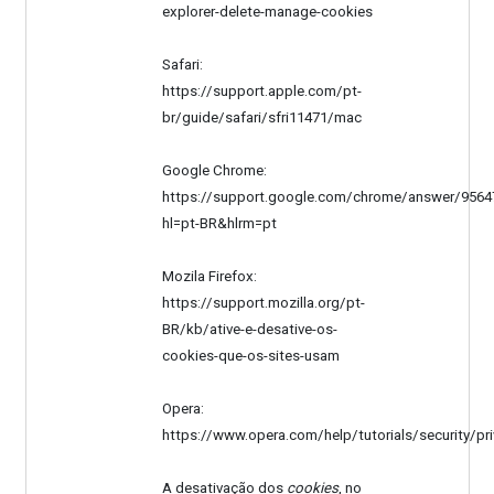
explorer-delete-manage-cookies
Safari:
https://support.apple.com/pt-
br/guide/safari/sfri11471/mac
Google Chrome:
https://support.google.com/chrome/answer/9564
hl=pt-BR&hlrm=pt
Mozila Firefox:
https://support.mozilla.org/pt-
BR/kb/ative-e-desative-os-
cookies-que-os-sites-usam
Opera:
https://www.opera.com/help/tutorials/security/pr
A desativação dos
cookies
, no