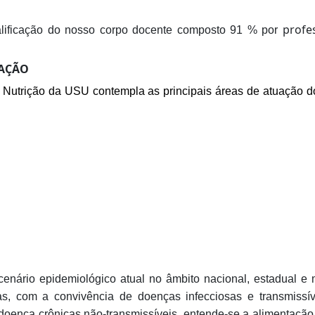
profe
lificação do nosso corpo docente composto 91 % por
UAÇÃO
 Nutrição da USU contempla as principais áreas de atuação d
enário epidemiológico atual no âmbito nacional, estadual e
s, com a convivência de doenças infecciosas e transmissíve
e doença crônicas não-transmissíveis, entende-se a alimentaç