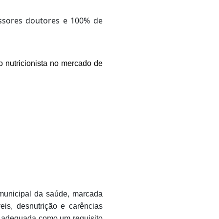
ssores doutores e 100% de
o nutricionista no mercado de
 municipal da saúde, marcada
is, desnutrição e carências
ão adequada como um requisito