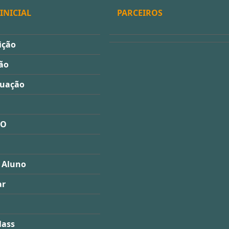
INICIAL
PARCEIROS
ição
ão
duação
ÃO
 Aluno
ar
lass