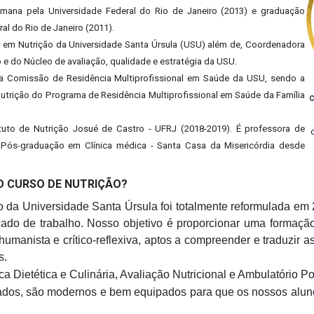
ana pela Universidade Federal do Rio de Janeiro (2013) e graduação
ral do Rio de Janeiro (2011).
 em Nutrição da Universidade Santa Úrsula (USU) além de, Coordenadora
e do Núcleo de avaliação, qualidade e estratégia da USU.
a Comissão de Residência Multiprofissional em Saúde da USU, sendo a
utrição do Programa de Residência Multiprofissional em Saúde da Família
C
ituto de Nutrição Josué de Castro - UFRJ (2018-2019). É professora de
a Pós-graduação em Clínica médica - Santa Casa da Misericórdia desde
O CURSO DE NUTRIÇÃO?
o da Universidade Santa Úrsula foi totalmente reformulada em 
o de trabalho. Nosso objetivo é proporcionar uma formação
umanista e crítico-reflexiva, aptos a compreender e traduzir 
es.
a Dietética e Culinária, Avaliação Nutricional e Ambulatório Po
ados, são modernos e bem equipados para que os nossos aluno