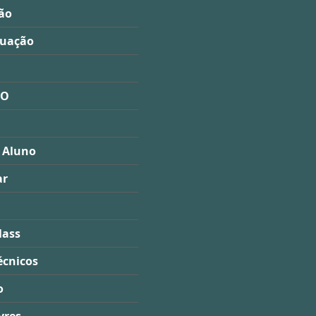
ão
duação
ÃO
 Aluno
ar
lass
écnicos
o