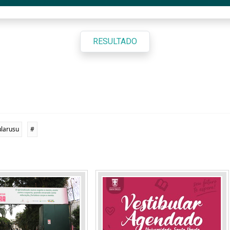
RESULTADO
ularusu
#