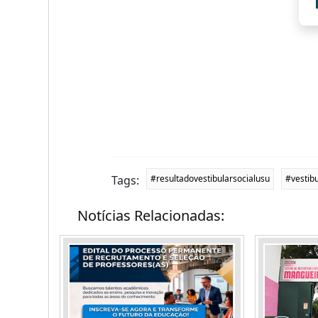
Tags:
#resultadovestibularsocialusu
#vestib
Notícias Relacionadas: