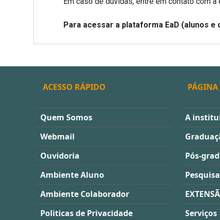
Em caso de dúvidas, entre em contato com a
Para acessar a plataforma EaD (alunos e
ACESSO RÁPIDO
PÁGINA 
Quem Somos
A institu
Webmail
Graduaç
Ouvidoria
Pós-gra
Ambiente Aluno
Pesquisa
Ambiente Colaborador
EXTENS
Politicas de Privacidade
Serviços