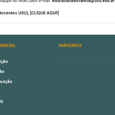
 equipe do NEAD pelo e-mail:
educacaoadistancia@usu.edu.br
 docentes USU),
[CLIQUE AQUI!]
INICIAL
PARCEIROS
ição
ão
duação
ÃO