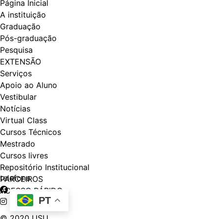
Página Inicial
A instituição
Graduação
Pós-graduação
Pesquisa
EXTENSÃO
Serviços
Apoio ao Aluno
Vestibular
Notícias
Virtual Class
Cursos Técnicos
Mestrado
Cursos livres
Repositório Institucional
telefone
PARCEIROS
ACESSO RÁPIDO
PT
© 2020 USU