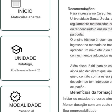
Recomendações:
INÍCIO
Para ingressar no Curso Téc
Matrículas abertas
Universidade Santa Úrsula,
regularmente matriculados n
ou ter concluído o ensino mé
particular.
O ensino técnico é recomen
ingressar no mercado de tra
aprender um novo ofício ou p
conhecimentos adquiridos na
UNIDADE
Botafogo,
Além disso, é útil para os 
Rua Fernando Ferrari, 75
ainda não decidiram qual ár
que o contato com a esfera pr
descobrir se tem interesse
ocupação.
Benefícios da formaç
Iniciar os estudos do curso ai
MODALIDADE
Menor duração com um custo m
Boa empregabilidade
Presencial