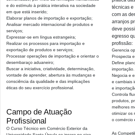
e do estímulo à prática interativa na sociedade
técnicas 
em que está inserido;
com as de
Elaborar planos de importação e exportação;
arranjos pr
Analisar mercado internacional de produtos e
deve possi
serviços;
egresso qu
Expressar-se em língua estrangeira;
profissão:
Realizar os processos para importação e
exportação de produtos e serviços;
Gerencia op
Processar operações de importação e orientar o
Prospecta e
desembaraço aduaneiro;
Define plan
Buscar a iniciativa, criatividade, determinação,
importação.
vontade de aprender, abertura às mudanças e
Negocia e ex
consciência da qualidade e das implicações
e cambiais 
éticas do seu exercício profissional.
e importaçã
Controla fl
produtos, p
melhores me
Campo de Atuação
otimizar os
Profissional
o comércio e
O Curso Técnico em Comércio Exterior da
As Competên
Universidade Santa Úrsula se insere no eixo