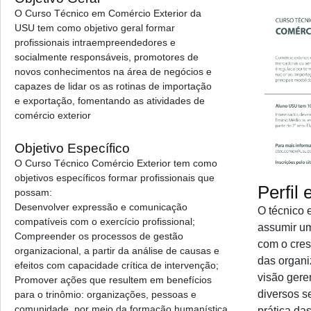
O Curso Técnico em Comércio Exterior da
USU tem como objetivo geral formar
profissionais intraempreendedores e
socialmente responsáveis, promotores de
novos conhecimentos na área de negócios e
capazes de lidar os as rotinas de importação
e exportação, fomentando as atividades de
comércio exterior
Objetivo Específico
O Curso Técnico Comércio Exterior tem como
objetivos específicos formar profissionais que
Perfil
possam:
Desenvolver expressão e comunicação
O técnico 
compatíveis com o exercício profissional;
assumir um
Compreender os processos de gestão
com o cre
organizacional, a partir da análise de causas e
das organ
efeitos com capacidade crítica de intervenção;
visão gere
Promover ações que resultem em benefícios
diversos s
para o trinômio: organizações, pessoas e
comunidade, por meio da formação humanística
prática da