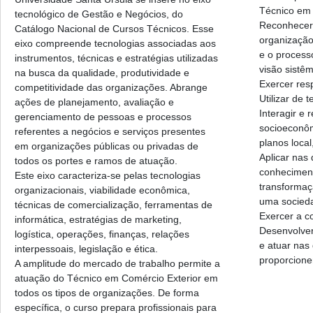
Técnico em 
tecnológico de Gestão e Negócios, do
Reconhecer
Catálogo Nacional de Cursos Técnicos. Esse
organização
eixo compreende tecnologias associadas aos
e o process
instrumentos, técnicas e estratégias utilizadas
visão sistê
na busca da qualidade, produtividade e
Exercer resp
competitividade das organizações. Abrange
Utilizar de 
ações de planejamento, avaliação e
Interagir e 
gerenciamento de pessoas e processos
socioeconôm
referentes a negócios e serviços presentes
planos local
em organizações públicas ou privadas de
Aplicar nas 
todos os portes e ramos de atuação.
conheciment
Este eixo caracteriza-se pelas tecnologias
transformaç
organizacionais, viabilidade econômica,
uma sociedad
técnicas de comercialização, ferramentas de
Exercer a c
informática, estratégias de marketing,
Desenvolver 
logística, operações, finanças, relações
e atuar nas
interpessoais, legislação e ética.
proporcione
A amplitude do mercado de trabalho permite a
atuação do Técnico em Comércio Exterior em
todos os tipos de organizações. De forma
específica, o curso prepara profissionais para