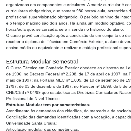
organizados em componentes curriculares. A matriz curricular é 
curriculares obrigatórios, que somam 980 horas/ aula, acrescidas 
profissional supervisionado obrigatório. O período mínimo de inte
e o tempo máximo são dois anos. Há ainda um módulo optativo, co
horas/aula que, se cursada, será inserida no histórico do aluno.
O curso prevê certificação após a conclusão de um conjunto de dis
receber o diploma de Técnico em Comércio Exterior, o aluno deve
ensino médio ou equivalente e realizar o estágio profissional super
Estrutura Modular Semestral
O Curso Técnico em Comércio Exterior obedece ao disposto na Le
de 1996; no Decreto Federal nº 2.208, de 17 de abril de 1997; na 
maio de 1997; na Portaria MEC nº 1.005, de 10 de setembro de 1
17/97, de 03 de dezembro de 1997, no Parecer nº 16/99, de 5 de 
CNE/CEB nº 04/99 que estabelece as Diretrizes Curriculares Naci
Profissional de Nível Técnico.
Estrutura Modular tem por características:
Atendimento às demandas dos cidadãos, do mercado e da socieda
Conciliação das demandas identificadas com a vocação, a capacidad
Universidade Santa Úrsula;
Articulação modular das competências;